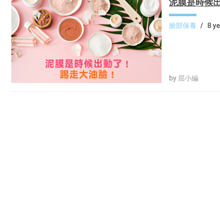
泥膜是時候出
臉部保養
/
8 y
by 屈小編