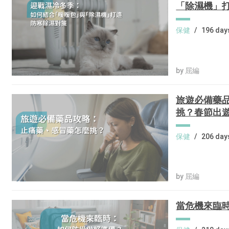
「除濕機」
保健
/
196 day
by 屈編
旅遊必備藥
挑？春節出
保健
/
206 day
by 屈編
當危機來臨