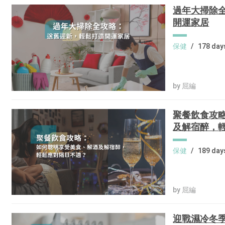
過年大掃除
開運家居
保健
/
178 day
by 屈編
聚餐飲食攻
及解宿醉，
保健
/
189 day
by 屈編
迎戰濕冷冬