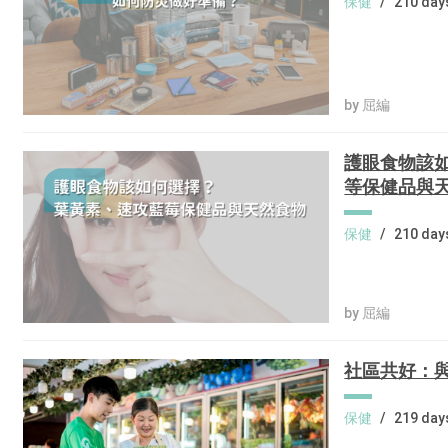
保健
/
210 day
by 屈編
護眼食物該
等保健品與
保健
/
210 day
by 屈編
社區共好：
保健
/
219 day