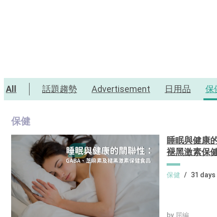
All
話題趨勢
Advertisement
日用品
保
保健
睡眠與健康的
褪黑激素保
保健
/
31 days
by 屈編