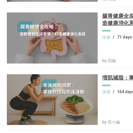
腸胃健康全
造健康消化
保健
/
71 days
by 屈編
増肌減脂：
保健
/
164 day
by 屈小編